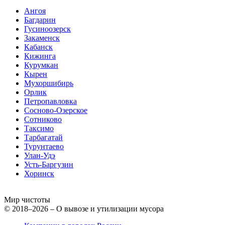
Ангоя
Багдарин
Гусиноозерск
Закаменск
Кабанск
Кижинга
Курумкан
Кырен
Мухоршибирь
Орлик
Петропавловка
Сосново-Озерское
Сотниково
Таксимо
Тарбагатай
Турунтаево
Улан-Удэ
Усть-Баргузин
Хоринск
Мир чистоты
© 2018–2026 – О вывозе и утилизации мусора