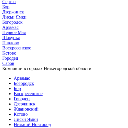
Сергач
Бор
Дзержинск
Лисьи Ямки
Богородск
Арзамас
Первое Мая
Шахунья
Павлово
Воскресенское
Кстово
Городец
Саров
Компании в городах Нижегородской области
Арзамас
Богородск
Бор
Воскресенское
Городец
Дзержинск
Ждановский
Кстово
Лисьи Ямки
Нижний Новгород