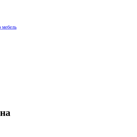
ю мебель
ана