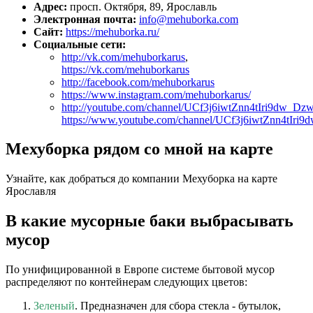
Адрес:
просп. Октября, 89, Ярославль
Электронная почта:
info@mehuborka.com
Сайт:
https://mehuborka.ru/
Социальные сети:
http://vk.com/mehuborkarus
,
https://vk.com/mehuborkarus
http://facebook.com/mehuborkarus
https://www.instagram.com/mehuborkarus/
http://youtube.com/channel/UCf3j6iwtZnn4tIri9dw_Dz
https://www.youtube.com/channel/UCf3j6iwtZnn4tIri
Мехуборка рядом со мной на карте
Узнайте, как добраться до компании Мехуборка на карте
Ярославля
В какие мусорные баки выбрасывать
мусор
По унифицированной в Европе системе бытовой мусор
распределяют по контейнерам следующих цветов:
Зеленый
. Предназначен для сбора стекла - бутылок,