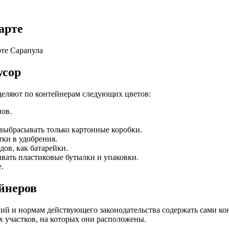
арте
рте Сарапула
усор
деляют по контейнерам следующих цветов:
нов.
выбрасывать только картонные коробки.
ки в удобрения.
дов, как батарейки.
вать пластиковые бутылки и упаковки.
.
ейнеров
й и нормам действующего законодательства содержать сами кон
 участков, на которых они расположены.