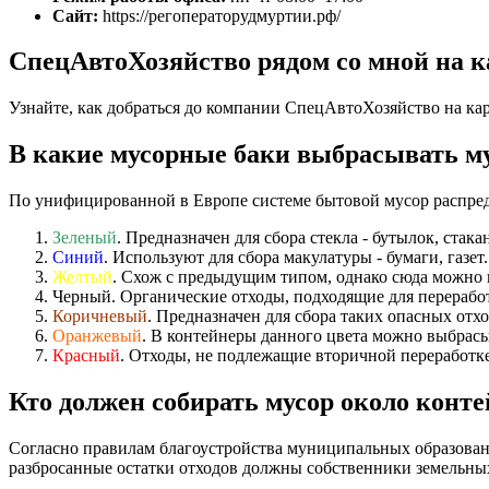
Сайт:
https://регоператорудмуртии.рф/
СпецАвтоХозяйство рядом со мной на к
Узнайте, как добраться до компании СпецАвтоХозяйство на ка
В какие мусорные баки выбрасывать м
По унифицированной в Европе системе бытовой мусор распре
Зеленый
. Предназначен для сбора стекла - бутылок, стака
Синий
. Используют для сбора макулатуры - бумаги, газет.
Желтый
. Схож с предыдущим типом, однако сюда можно 
Черный. Органические отходы, подходящие для переработ
Коричневый
. Предназначен для сбора таких опасных отхо
Оранжевый
. В контейнеры данного цвета можно выбрасы
Красный
. Отходы, не подлежащие вторичной переработке
Кто должен собирать мусор около конт
Согласно правилам благоустройства муниципальных образовани
разбросанные остатки отходов должны собственники земельных