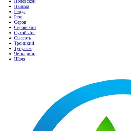
Полевской
Пышма
Ревда
Реж
Серов
Серовский
Сухой Лог
Сысерть
Троицкий
Тугулым
Четкарино
Шаля