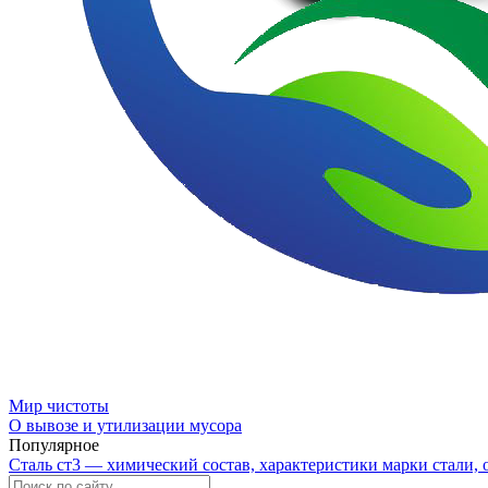
Мир чистоты
О вывозе и утилизации мусора
Популярное
Сталь ст3 — химический состав, характеристики марки стали,