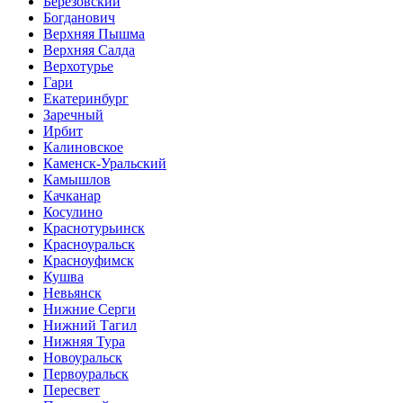
Берёзовский
Богданович
Верхняя Пышма
Верхняя Салда
Верхотурье
Гари
Екатеринбург
Заречный
Ирбит
Калиновское
Каменск-Уральский
Камышлов
Качканар
Косулино
Краснотурьинск
Красноуральск
Красноуфимск
Кушва
Невьянск
Нижние Серги
Нижний Тагил
Нижняя Тура
Новоуральск
Первоуральск
Пересвет