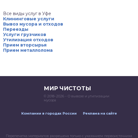
Все виды услуг в Уфе
Клининговые услуги
Вывоз мусора и отходов
Переезды
Услуги грузчиков
Утилизация отходов
Прием вторсырья
Прием металлолома
МИР ЧИСТОТЫ
© 2018–2026 – О вывозе и утилизации
мусора
Компании в городах России
Реклама на сайте
Перепечатка материалов разрешена только с указанием первоисточника