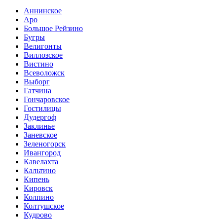
Аннинское
Аро
Большое Рейзино
Бугры
Велигонты
Виллозское
Вистино
Всеволожск
Выборг
Гатчина
Гончаровское
Гостилицы
Дудергоф
Заклинье
Заневское
Зеленогорск
Ивангород
Кавелахта
Кальтино
Кипень
Кировск
Колпино
Колтушское
Кудрово