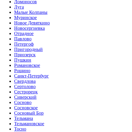
Ломоносов
Луга
Малые Колпаны
Муринское
Новое Девяткино
Новосергиевка
Отрадное
Павлово
Петергоф
Пригородный
Приозерск
Пушкин
Романовское
Рощино
Санкт-Петербург
Свердлова
Сертолово
Сестрорецк
Сиверский
Сосново
Сосновское
Сосновый Бор
Тельмана
Тельмановское
Тосно