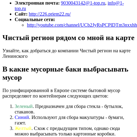
Электронная почта:
9030043142@1-top.ru
,
info@1-
top.ru
Сайт:
http://226.priem22.ru/
Социальные сети:
http://youtube.com/channel/UCb2JyRsPCPlDTm3nxxh
Чистый регион рядом со мной на карте
Узнайте, как добраться до компании Чистый регион на карте
Ленинского
В какие мусорные баки выбрасывать
мусор
По унифицированной в Европе системе бытовой мусор
распределяют по контейнерам следующих цветов:
Зеленый
. Предназначен для сбора стекла - бутылок,
стаканов.
Синий
. Используют для сбора макулатуры - бумаги,
газет.
Желтый
. Схож с предыдущим типом, однако сюда
можно выбрасывать только картонные коробки.