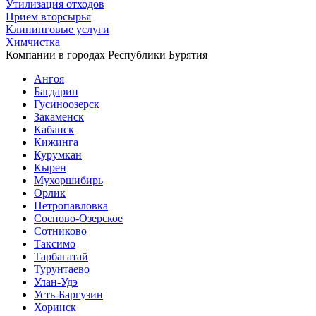
Утилизация отходов
Прием вторсырья
Клининговые услуги
Химчистка
Компании в городах Республики Бурятия
Ангоя
Багдарин
Гусиноозерск
Закаменск
Кабанск
Кижинга
Курумкан
Кырен
Мухоршибирь
Орлик
Петропавловка
Сосново-Озерское
Сотниково
Таксимо
Тарбагатай
Турунтаево
Улан-Удэ
Усть-Баргузин
Хоринск