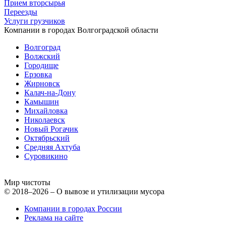
Прием вторсырья
Переезды
Услуги грузчиков
Компании в городах Волгоградской области
Волгоград
Волжский
Городище
Ерзовка
Жирновск
Калач-на-Дону
Камышин
Михайловка
Николаевск
Новый Рогачик
Октябрьский
Средняя Ахтуба
Суровикино
Мир чистоты
© 2018–2026 – О вывозе и утилизации мусора
Компании в городах России
Реклама на сайте