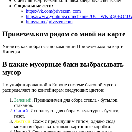
Сайт:
https://privezem-kom-ulitsa-zheljabova.clients.site/
Социальные сети:
https://vk.com/privezem_com
https://www.youtube.com/channel/UCTWKnCj6BO4
https://t.me/privezemcom
Привезем.ком рядом со мной на карте
Узнайте, как добраться до компании Привезем.ком на карте
Липецка
В какие мусорные баки выбрасывать
мусор
По унифицированной в Европе системе бытовой мусор
распределяют по контейнерам следующих цветов:
Зеленый
. Предназначен для сбора стекла - бутылок,
стаканов.
Синий
. Используют для сбора макулатуры - бумаги,
газет.
Желтый
. Схож с предыдущим типом, однако сюда
можно выбрасывать только картонные коробки.
Черный. Органические отходы, подходящие для