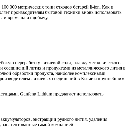
00 000 метрических тонн отходов батарей li-ion. Как и
воляет производителям бытовой техники вновь использовать
ы и время на их добычу.
лубокую переработку литиевой соли, плавку металлического
ми соединений лития и продуктами из металлического лития в
очкой обработки продукта, наиболее комплексными
производителем литиевых соединений в Китае и крупнейшим
стицами. Ganfeng Lithium предлагает использовать
аккумуляторов, экстракции рудного лития, удаления
, запатентованные самой компанией.