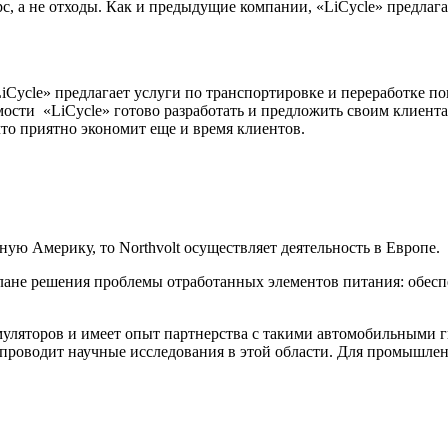
рс, а не отходы. Как и предыдущие компании, «LiCycle» предла
Cycle» предлагает услуги по транспортировке и переработке п
мости «LiCycle» готово разработать и предложить своим клиент
то приятно экономит еще и время клиентов.
ю Америку, то Northvolt осуществляет деятельность в Европе.
плане решения проблемы отработанных элементов питания: обесп
умуляторов и имеет опыт партнерства с такими автомобильными
t проводит научные исследования в этой области. Для промышл