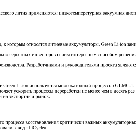
еского лития применяются: низкотемпературная вакуумная дисти
 к которым относятся литиевые аккумуляторы, Green Li-ion зан
ольно серьезных инвесторов своим интересным способом решени
оизводства. Разработчиками и руководителями проекта являются
е Green Li-ion используется многокатодный процессор GLMC-1. 
воляет ускорить процессы переработки не менее чем в десять ра
 и на экспортный рынок.
ого процесса восстановления критически важных аккумуляторны
овали завод «LiCycle».