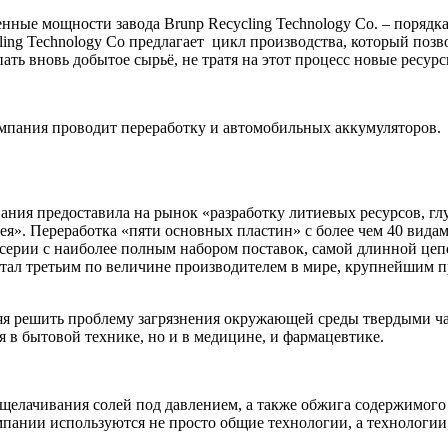
ые мощности завода Brunp Recycling Technology Co. – порядка 1
ling Technology Co предлагает цикл производства, который поз
ть вновь добытое сырьё, не тратя на этот процесс новые ресурс
омпания проводит переработку и автомобильных аккумуляторов.
пания предоставила на рынок «разработку литиевых ресурсов, г
рея». Переработка «пяти основных пластин» с более чем 40 вида
серии с наиболее полным набором поставок, самой длинной цеп
тал третьим по величине производителем в мире, крупнейшим 
ляя решить проблему загрязнения окружающей среды твердыми ча
 в бытовой технике, но и в медицине, и фармацевтике.
елачивания солей под давлением, а также обжига содержимого 
мпании используются не просто общие технологии, а технологии