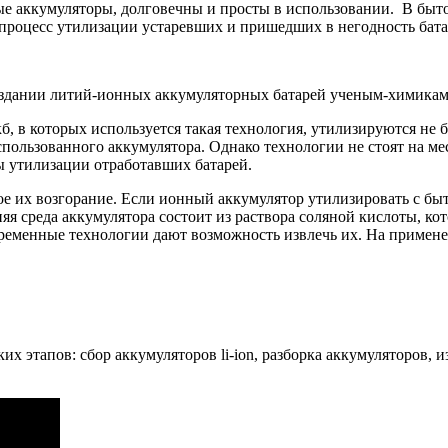
ые аккумуляторы, долговечны и просты в использовании. В бы
процесс утилизации устаревших и пришедших в негодность бата
оздании литий-ионных аккумуляторных батарей ученым-химикам
б, в которых используется такая технология, утилизируются не 
пользованного аккумулятора. Однако технологии не стоят на ме
ы утилизации отработавших батарей.
е их возгорание. Если ионный аккумулятор утилизировать с бы
няя среда аккумулятора состоит из раствора соляной кислоты, к
временные технологии дают возможность извлечь их. На примен
х этапов: сбор аккумуляторов li-ion, разборка аккумуляторов, 