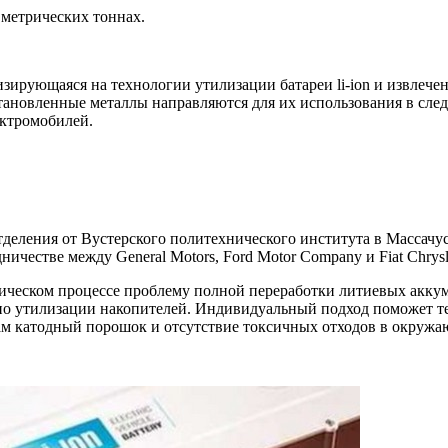
 метрических тоннах.
лизирующаяся на технологии утилизации батареи li-ion и извлеч
осстановленные металлы направляются для их использования в сл
ектромобилей.
 отделения от Вустерского политехнического института в Масса
естве между General Motors, Ford Motor Company и Fiat Chrysle
огическом процессе проблему полной переработки литиевых акку
по утилизации накопителей. Индивидуальный подход поможет те
нтам катодный порошок и отсутствие токсичных отходов в окружа