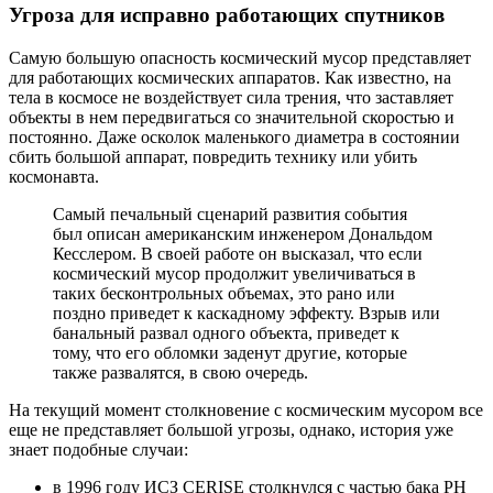
Угроза для исправно работающих спутников
Самую большую опасность космический мусор представляет
для работающих космических аппаратов. Как известно, на
тела в космосе не воздействует сила трения, что заставляет
объекты в нем передвигаться со значительной скоростью и
постоянно. Даже осколок маленького диаметра в состоянии
сбить большой аппарат, повредить технику или убить
космонавта.
Самый печальный сценарий развития события
был описан американским инженером Дональдом
Кесслером. В своей работе он высказал, что если
космический мусор продолжит увеличиваться в
таких бесконтрольных объемах, это рано или
поздно приведет к каскадному эффекту. Взрыв или
банальный развал одного объекта, приведет к
тому, что его обломки заденут другие, которые
также развалятся, в свою очередь.
На текущий момент столкновение с космическим мусором все
еще не представляет большой угрозы, однако, история уже
знает подобные случаи:
в 1996 году ИСЗ CERISE столкнулся с частью бака РН