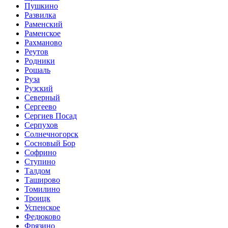
Пушкино
Развилка
Раменский
Раменское
Рахманово
Реутов
Родники
Рошаль
Руза
Рузский
Северный
Сергеево
Сергиев Посад
Серпухов
Солнечногорск
Сосновый Бор
Софрино
Ступино
Талдом
Таширово
Томилино
Троицк
Успенское
Федюково
Фрязино