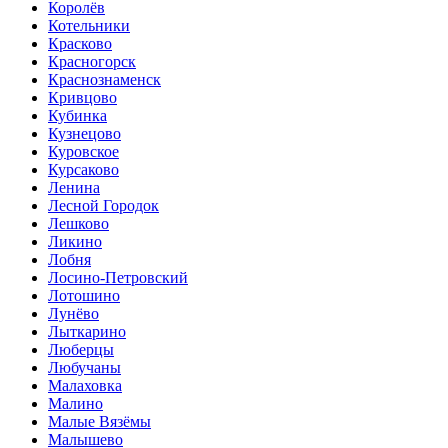
Королёв
Котельники
Красково
Красногорск
Краснознаменск
Кривцово
Кубинка
Кузнецово
Куровское
Курсаково
Ленина
Лесной Городок
Лешково
Ликино
Лобня
Лосино-Петровский
Лотошино
Лунёво
Лыткарино
Люберцы
Любучаны
Малаховка
Малино
Малые Вязёмы
Малышево