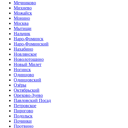
Мечниково
Михнево
Можайск
Монино
Москва
Мытищи
Нальчик
Наро-Фоминск
Наро-Фоминский
Нахабино
Новлянское
Новолотошино
Новый Милет
Ногинск
Одинцово
Одинцовский
Озёры
Октябрьский
Орехово-Зуево
Павловский Посад
Петровское
Пирогово
Подольск
Починки
Протвино