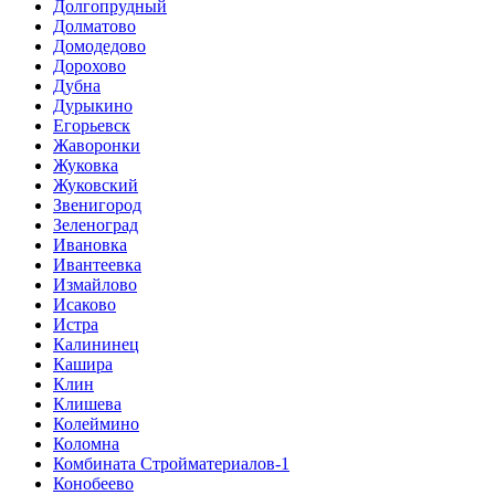
Долгопрудный
Долматово
Домодедово
Дорохово
Дубна
Дурыкино
Егорьевск
Жаворонки
Жуковка
Жуковский
Звенигород
Зеленоград
Ивановка
Ивантеевка
Измайлово
Исаково
Истра
Калининец
Кашира
Клин
Клишева
Колеймино
Коломна
Комбината Стройматериалов-1
Конобеево