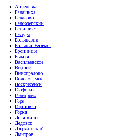
Апрелевка
Балашиха
Бекасово
Белоозёрский
Бенилюкс
Беседы
Большевик
Большие Вязёмы
Бронницы
Быково
Васильевское
Видное
Виноградово
Волоколамск
Воскресенск
Геофизик
Голицыно
Гора
Горетовка
Горки
Девяткино
Дедовск
Дзержинский
Дмитров