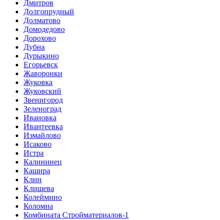
Дмитров
Долгопрудный
Долматово
Домодедово
Дорохово
Дубна
Дурыкино
Егорьевск
Жаворонки
Жуковка
Жуковский
Звенигород
Зеленоград
Ивановка
Ивантеевка
Измайлово
Исаково
Истра
Калининец
Кашира
Клин
Клишева
Колеймино
Коломна
Комбината Стройматериалов-1