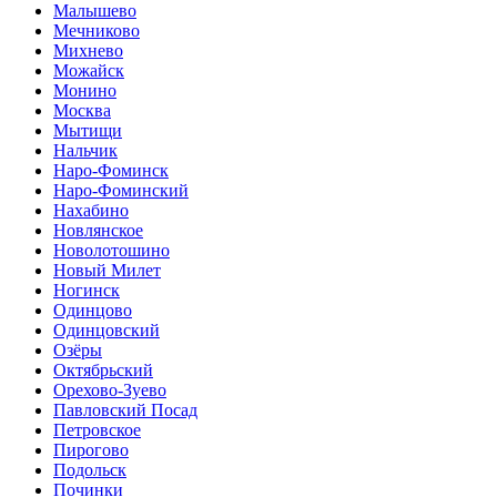
Малышево
Мечниково
Михнево
Можайск
Монино
Москва
Мытищи
Нальчик
Наро-Фоминск
Наро-Фоминский
Нахабино
Новлянское
Новолотошино
Новый Милет
Ногинск
Одинцово
Одинцовский
Озёры
Октябрьский
Орехово-Зуево
Павловский Посад
Петровское
Пирогово
Подольск
Починки