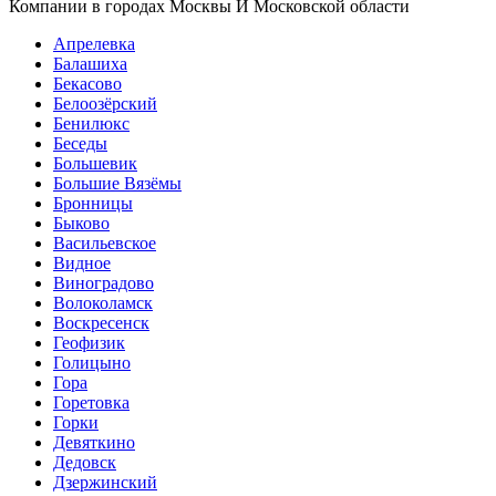
Компании в городах Москвы И Московской области
Апрелевка
Балашиха
Бекасово
Белоозёрский
Бенилюкс
Беседы
Большевик
Большие Вязёмы
Бронницы
Быково
Васильевское
Видное
Виноградово
Волоколамск
Воскресенск
Геофизик
Голицыно
Гора
Горетовка
Горки
Девяткино
Дедовск
Дзержинский