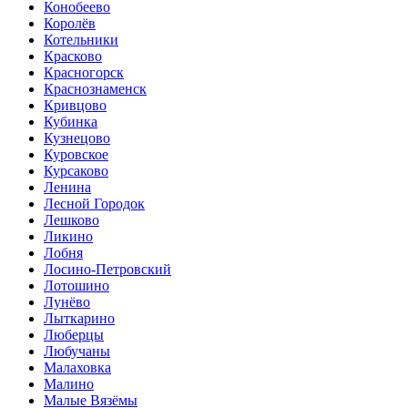
Конобеево
Королёв
Котельники
Красково
Красногорск
Краснознаменск
Кривцово
Кубинка
Кузнецово
Куровское
Курсаково
Ленина
Лесной Городок
Лешково
Ликино
Лобня
Лосино-Петровский
Лотошино
Лунёво
Лыткарино
Люберцы
Любучаны
Малаховка
Малино
Малые Вязёмы