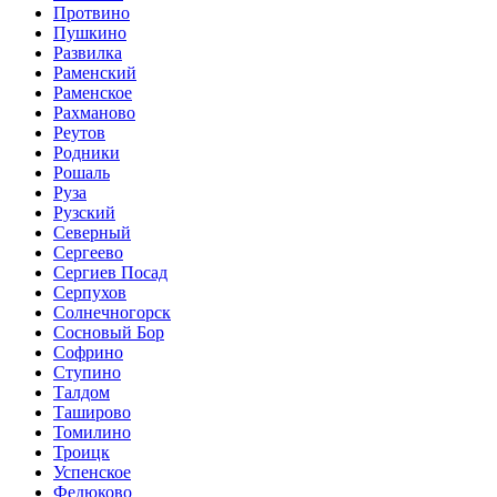
Протвино
Пушкино
Развилка
Раменский
Раменское
Рахманово
Реутов
Родники
Рошаль
Руза
Рузский
Северный
Сергеево
Сергиев Посад
Серпухов
Солнечногорск
Сосновый Бор
Софрино
Ступино
Талдом
Таширово
Томилино
Троицк
Успенское
Федюково