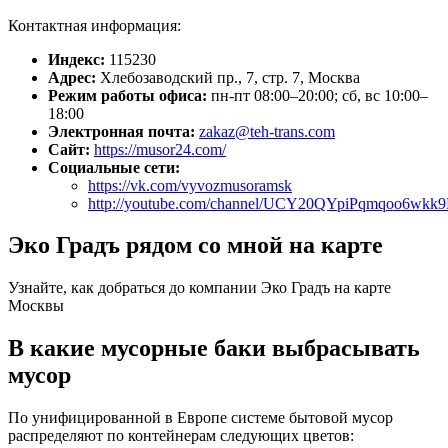
Контактная информация:
Индекс:
115230
Адрес:
Хлебозаводский пр., 7, стр. 7, Москва
Режим работы офиса:
пн-пт 08:00–20:00; сб, вс 10:00–
18:00
Электронная почта:
zakaz@teh-trans.com
Сайт:
https://musor24.com/
Социальные сети:
https://vk.com/vyvozmusoramsk
http://youtube.com/channel/UCY20QYpiPqmqoo6wkk
Эко Градъ рядом со мной на карте
Узнайте, как добраться до компании Эко Градъ на карте
Москвы
В какие мусорные баки выбрасывать
мусор
По унифицированной в Европе системе бытовой мусор
распределяют по контейнерам следующих цветов: