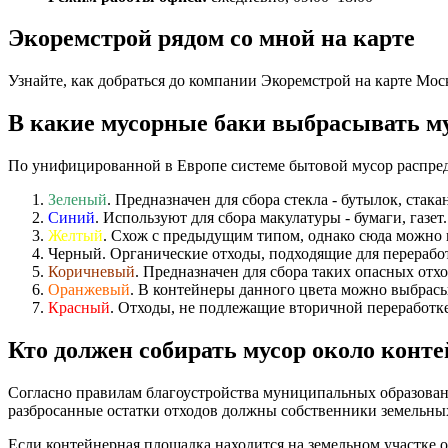
Экоремстрой рядом со мной на карте
Узнайте, как добраться до компании Экоремстрой на карте Мо
В какие мусорные баки выбрасывать м
По унифицированной в Европе системе бытовой мусор распре
Зеленый
. Предназначен для сбора стекла - бутылок, стака
Синий
. Используют для сбора макулатуры - бумаги, газет.
Желтый
. Схож с предыдущим типом, однако сюда можно 
Черный. Органические отходы, подходящие для переработ
Коричневый
. Предназначен для сбора таких опасных отхо
Оранжевый
. В контейнеры данного цвета можно выбрасы
Красный
. Отходы, не подлежащие вторичной переработке
Кто должен собирать мусор около конт
Согласно правилам благоустройства муниципальных образовани
разбросанные остатки отходов должны собственники земельных
Если контейнерная площадка находится на земельном участке 