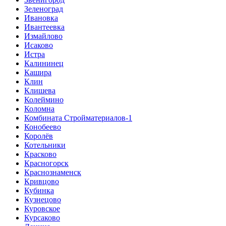
Зеленоград
Ивановка
Ивантеевка
Измайлово
Исаково
Истра
Калининец
Кашира
Клин
Клишева
Колеймино
Коломна
Комбината Стройматериалов-1
Конобеево
Королёв
Котельники
Красково
Красногорск
Краснознаменск
Кривцово
Кубинка
Кузнецово
Куровское
Курсаково