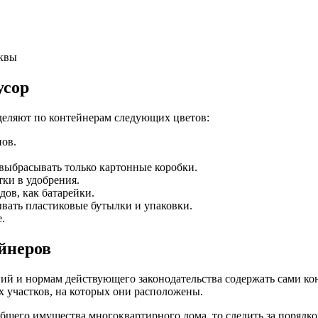
сквы
усор
деляют по контейнерам следующих цветов:
нов.
выбрасывать только картонные коробки.
ки в удобрения.
дов, как батарейки.
вать пластиковые бутылки и упаковки.
.
ейнеров
й и нормам действующего законодательства содержать сами кон
 участков, на которых они расположены.
общего имущества многоквартирного дома, то следить за поряд