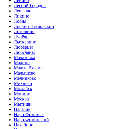
Ленина
Лесной Городок
Лешково
Ликино
Лобня
Лосино-Петровский
Лотошино
Лунёво
Лыткарино
Люберцы
Любучаны
Малаховка
Малино
Малые Вязёмы
Малышево
Мечниково
Михнево
Можайск
Монино
Москва
Мытищи
Нальчик
Наро-Фоминск
Наро-Фоминский
Нахабино