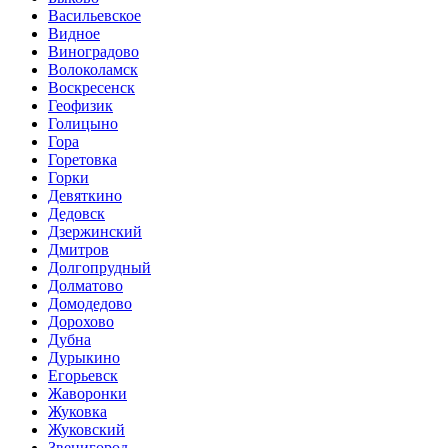
Васильевское
Видное
Виноградово
Волоколамск
Воскресенск
Геофизик
Голицыно
Гора
Горетовка
Горки
Девяткино
Дедовск
Дзержинский
Дмитров
Долгопрудный
Долматово
Домодедово
Дорохово
Дубна
Дурыкино
Егорьевск
Жаворонки
Жуковка
Жуковский
Звенигород